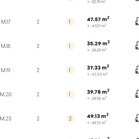
2
+ -52.75
m
2
47.57
m
M.17
2
1
2
+ -47.57
m
2
35.29
m
M.18
2
1
2
+ -35.29
m
2
37.33
m
M.19
2
1
2
+ -37.33
m
2
39.78
m
M.20
2
1
2
+ -39.78
m
2
49.13
m
M.23
2
2
2
+ -49.13
m
2