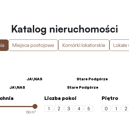
Katalog nieruchomości
ia
Miejsca postojowe
Komórki lokatorskie
Lokale
JA\NAS
Stare Podgórze
JA\NAS
Stare Podgórze
chnia
Liczba pokoi
Piętro
1
2
3
4
5
0
1
2
2
150
m