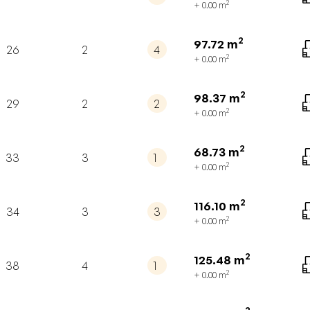
2
+ 0.00
m
2
97.72
m
26
2
4
2
+ 0.00
m
2
98.37
m
29
2
2
2
+ 0.00
m
2
68.73
m
33
3
1
2
+ 0.00
m
2
116.10
m
34
3
3
2
+ 0.00
m
2
125.48
m
38
4
1
2
+ 0.00
m