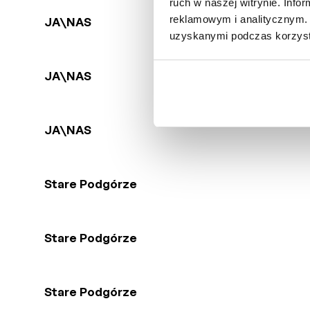
ruch w naszej witrynie. Inf
reklamowym i analitycznym. 
JA\NAS
uzyskanymi podczas korzysta
JA\NAS
JA\NAS
Stare Podgórze
Stare Podgórze
Stare Podgórze