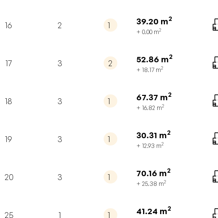
2
39.20
m
16
2
1
2
+ 0.00
m
2
52.86
m
17
3
2
2
+ 18.17
m
2
67.37
m
18
3
1
2
+ 16.82
m
2
30.31
m
19
3
1
2
+ 12.93
m
2
70.16
m
20
3
1
2
+ 25.38
m
2
41.24
m
25
1
1