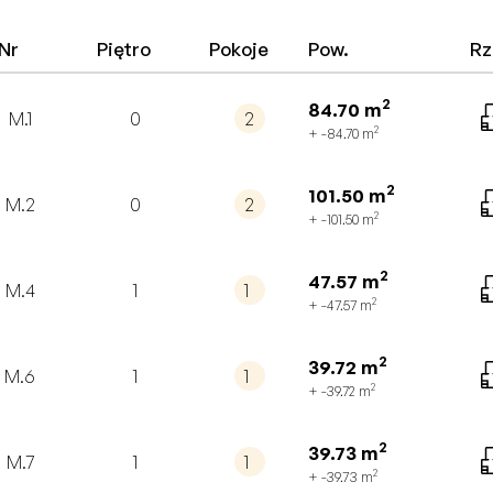
Nr
Piętro
Pokoje
Pow.
Rz
2
84.70
m
M.1
0
2
2
+ -84.70
m
2
101.50
m
M.2
0
2
2
+ -101.50
m
2
47.57
m
M.4
1
1
2
+ -47.57
m
2
39.72
m
M.6
1
1
2
+ -39.72
m
2
39.73
m
M.7
1
1
2
+ -39.73
m