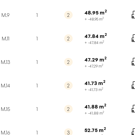
2
48.95
m
M.9
1
2
2
+ -48.95
m
2
47.84
m
M.11
1
2
2
+ -47.84
m
2
47.29
m
M.13
1
2
2
+ -47.29
m
2
41.73
m
M.14
1
2
2
+ -41.73
m
2
41.88
m
M.15
1
2
2
+ -41.88
m
2
52.75
m
M.16
1
3