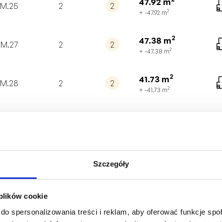
47.92
m
M.25
2
2
2
+ -47.92
m
2
47.38
m
M.27
2
2
2
+ -47.38
m
2
41.73
m
M.28
2
2
2
+ -41.73
m
2
42.01
m
M.29
2
2
2
+ -42.01
m
2
52.81
m
M.30
2
3
Szczegóły
2
+ -52.81
m
2
149.91
m
 plików cookie
M.31
3
5
2
+ -149.91
m
do spersonalizowania treści i reklam, aby oferować funkcje sp