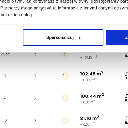
ormacje o tym, jak korzystasz z naszej witryny, udostępniamy p
2
144.09
m
Partnerzy mogą połączyć te informacje z innymi danymi otrzym
M.33
3
5
2
+ -144.09
m
nia z ich usług.
2
87.70
m
M.35
3
3
2
+ -87.70
m
Spersonalizuj
Z
2
97.10
m
M.36
3
3
2
+ -97.10
m
2
102.45
m
1
1
1
2
+ 0.00
m
2
100.44
m
9
2
1
2
+ 0.00
m
2
31.10
m
12
2
1
2
+ 0.00
m