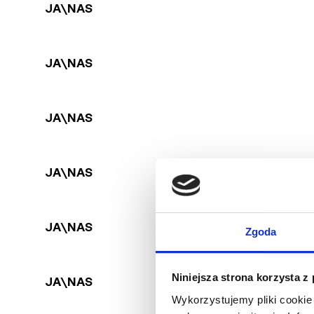
JA\NAS
JA\NAS
JA\NAS
JA\NAS
JA\NAS
Zgoda
Niniejsza strona korzysta z
JA\NAS
Wykorzystujemy pliki cookie 