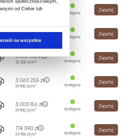
artnerom społecznościowym,
4 538 835
zł
anymi od Ciebie lub
Zapytaj
dostępne
2
31 500
zł
/m
2 850 250
zł
Zapytaj
dostępne
2
32 500
zł
/m
ezwól na wszystkie
3 155 750
zł
Zapytaj
dostępne
2
32 500
zł
/m
3 063 255
zł
Zapytaj
dostępne
2
29 900
zł
/m
3 003 156
zł
Zapytaj
dostępne
2
29 900
zł
/m
774 390
zł
Zapytaj
dostępne
2
24 900
zł
/m