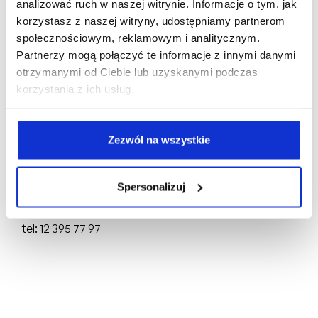
analizować ruch w naszej witrynie. Informacje o tym, jak
korzystasz z naszej witryny, udostępniamy partnerom
społecznościowym, reklamowym i analitycznym.
Biuro Sprzedaży:
Partnerzy mogą połączyć te informacje z innymi danymi
otrzymanymi od Ciebie lub uzyskanymi podczas
ul. Mogilska 43,
31-545 Kraków
korzystania z ich usług.
tel: +48 510 160 003
Deweloper:
Zezwól na wszystkie
FD4 Sp. z o.o.
ul. Mogilska 43,
31-545 Kraków
Spersonalizuj
NIP: 6751750704, REGON: 388846064,
KRS: 0000898717
tel: 12 395 77 97