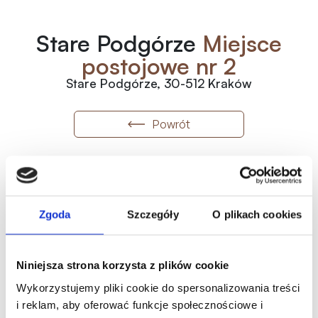
Stare Podgórze
Miejsce
postojowe nr 2
Stare Podgórze, 30-512 Kraków
Powrót
2
Numer
2
7 920
zł
/m
Zgoda
Szczegóły
O plikach cookies
2
12.50
m
Wolne
99 000.00
zł
Metraż
Status
Historia ceny
Niniejsza strona korzysta z plików cookie
Oferta indywidualna
Wykorzystujemy pliki cookie do spersonalizowania treści
i reklam, aby oferować funkcje społecznościowe i
Karta mieszkania