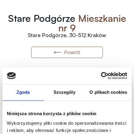
Stare Podgórze
Mieszkanie
nr 9
Stare Podgórze, 30-512 Kraków
Powrót
9
2
1
Numer
Piętro
Pokoje
2
29 900
zł
/m
2
100.44
m
Wolne
Zgoda
Szczegóły
O plikach cookies
3 003 156.00
zł
Metraż
Status
Historia ceny
Niniejsza strona korzysta z plików cookie
Oferta indywidualna
Wykorzystujemy pliki cookie do spersonalizowania treści
i reklam, aby oferować funkcje społecznościowe i
Karta mieszkania