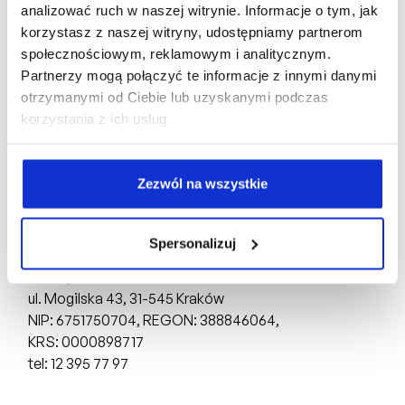
analizować ruch w naszej witrynie. Informacje o tym, jak
korzystasz z naszej witryny, udostępniamy partnerom
społecznościowym, reklamowym i analitycznym.
Partnerzy mogą połączyć te informacje z innymi danymi
otrzymanymi od Ciebie lub uzyskanymi podczas
korzystania z ich usług.
Biuro Sprzedaży:
ul. Mogilska 43,
31-545 Kraków
Zezwól na wszystkie
tel: +48 510 160 003
Deweloper:
Spersonalizuj
FD4 Sp. z o.o.
ul. Mogilska 43,
31-545 Kraków
NIP: 6751750704, REGON: 388846064,
KRS: 0000898717
tel: 12 395 77 97