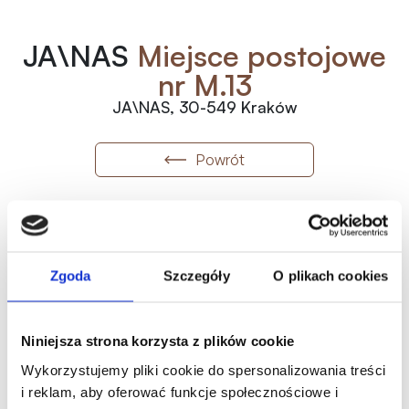
JA\NAS
Miejsce postojowe
nr M.13
JA\NAS, 30-549 Kraków
Powrót
M.13
Numer
2
125 000
zł
/m
Zgoda
Szczegóły
O plikach cookies
2
1.00
m
Wolne
125 000.00
zł
Metraż
Status
Historia ceny
Niniejsza strona korzysta z plików cookie
Oferta indywidualna
Wykorzystujemy pliki cookie do spersonalizowania treści
i reklam, aby oferować funkcje społecznościowe i
Karta mieszkania