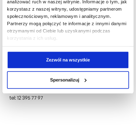
analizować ruch w naszej witrynie. Informacje o tym, jak
korzystasz z naszej witryny, udostępniamy partnerom
społecznościowym, reklamowym i analitycznym.
Biuro Sprzedaży:
Partnerzy mogą połączyć te informacje z innymi danymi
otrzymanymi od Ciebie lub uzyskanymi podczas
ul. Mogilska 43,
31-545 Kraków
korzystania z ich usług.
tel: +48 510 160 003
Deweloper:
Zezwól na wszystkie
FRACTHON KĄCIK Sp. z o.o.
ul. Mogilska 43,
31-545 Kraków
Spersonalizuj
NIP: 6751750696, REGON: 388844651,
KRS: 0000898691
tel: 12 395 77 97