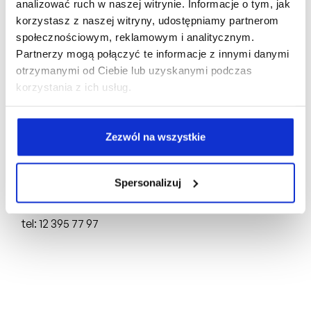
analizować ruch w naszej witrynie. Informacje o tym, jak
korzystasz z naszej witryny, udostępniamy partnerom
społecznościowym, reklamowym i analitycznym.
Biuro Sprzedaży:
Partnerzy mogą połączyć te informacje z innymi danymi
otrzymanymi od Ciebie lub uzyskanymi podczas
ul. Mogilska 43,
31-545 Kraków
korzystania z ich usług.
tel: +48 510 160 003
Deweloper:
Zezwól na wszystkie
FRACTHON KĄCIK Sp. z o.o.
ul. Mogilska 43,
31-545 Kraków
Spersonalizuj
NIP: 6751750696, REGON: 388844651,
KRS: 0000898691
tel: 12 395 77 97