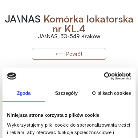
JA\NAS
Komórka lokatorska
nr KL.4
JA\NAS, 30-549 Kraków
Powrót
KL.4
Numer
2
15 000
zł
/m
Zgoda
Szczegóły
O plikach cookies
2
6.61
m
Wolne
99 150.00
zł
Metraż
Status
Historia ceny
Niniejsza strona korzysta z plików cookie
Oferta indywidualna
Wykorzystujemy pliki cookie do spersonalizowania treści
i reklam, aby oferować funkcje społecznościowe i
Karta mieszkania