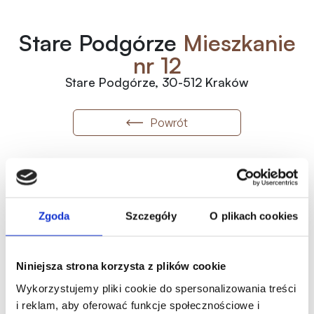
Stare Podgórze
Mieszkanie
nr 12
Stare Podgórze, 30-512 Kraków
Powrót
12
2
1
Numer
Piętro
Pokoje
2
24 900
zł
/m
2
31.10
m
Wolne
Zgoda
Szczegóły
O plikach cookies
774 390.00
zł
Metraż
Status
Historia ceny
Niniejsza strona korzysta z plików cookie
Oferta indywidualna
Wykorzystujemy pliki cookie do spersonalizowania treści
i reklam, aby oferować funkcje społecznościowe i
Karta mieszkania