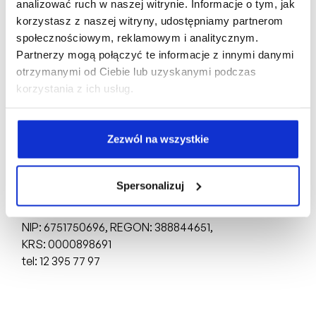
analizować ruch w naszej witrynie. Informacje o tym, jak
korzystasz z naszej witryny, udostępniamy partnerom
społecznościowym, reklamowym i analitycznym.
Partnerzy mogą połączyć te informacje z innymi danymi
otrzymanymi od Ciebie lub uzyskanymi podczas
Biuro Sprzedaży:
korzystania z ich usług.
ul. Mogilska 43,
31-545 Kraków
tel: +48 510 160 003
Zezwól na wszystkie
Deweloper:
Spersonalizuj
FRACTHON KĄCIK Sp. z o.o.
ul. Mogilska 43,
31-545 Kraków
NIP: 6751750696, REGON: 388844651,
KRS: 0000898691
tel: 12 395 77 97