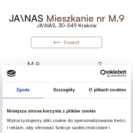
JA\NAS
Mieszkanie nr M.9
JA\NAS, 30-549 Kraków
Powrót
M.9
2
Numer
Pokoje
2
26 500
zł
/m
2
48.95
m
Wolne
1 297 175.00
zł
Metraż
Status
Zgoda
Szczegóły
O plikach cookies
Historia ceny
Oferta indywidualna
Niniejsza strona korzysta z plików cookie
Wykorzystujemy pliki cookie do spersonalizowania treści
Karta mieszkania
i reklam, aby oferować funkcje społecznościowe i