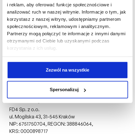
Oferta indywidualna
i reklam, aby oferować funkcje społecznościowe i
analizować ruch w naszej witrynie. Informacje o tym, jak
Karta mieszkania
korzystasz z naszej witryny, udostępniamy partnerom
społecznościowym, reklamowym i analitycznym.
Partnerzy mogą połączyć te informacje z innymi danymi
otrzymanymi od Ciebie lub uzyskanymi podczas
korzystania z ich usług.
Biuro Sprzedaży:
Zezwól na wszystkie
ul. Mogilska 43,
31-545 Kraków
tel: +48 510 160 003
Spersonalizuj
Deweloper:
FD4 Sp. z o.o.
ul. Mogilska 43,
31-545 Kraków
NIP: 6751750704, REGON: 388846064,
KRS: 0000898717