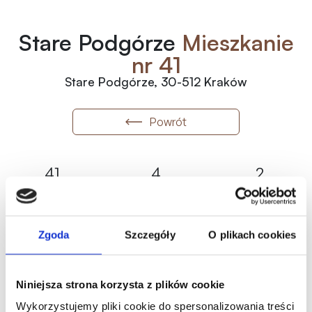
Stare Podgórze
Mieszkanie
nr 41
Stare Podgórze, 30-512 Kraków
Powrót
41
4
2
Numer
Piętro
Pokoje
2
47.24
m
Rezerwacja
Metraż
Status
Zgoda
Szczegóły
O plikach cookies
2
39 000
zł
/m
1 842 360.00
zł
Historia ceny
Niniejsza strona korzysta z plików cookie
Wykorzystujemy pliki cookie do spersonalizowania treści