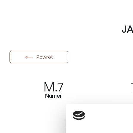
J
Powrót
M.7
Numer