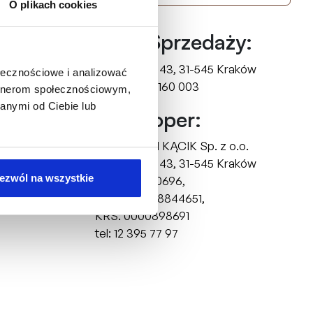
O plikach cookies
Biuro Sprzedaży:
ul. Mogilska 43,
31-545 Kraków
ołecznościowe i analizować
tel: +48 510 160 003
artnerom społecznościowym,
anymi od Ciebie lub
Deweloper:
FRACTHON KĄCIK Sp. z o.o.
ul. Mogilska 43,
31-545 Kraków
ezwól na wszystkie
NIP: 6751750696,
REGON: 388844651,
KRS: 0000898691
tel: 12 395 77 97