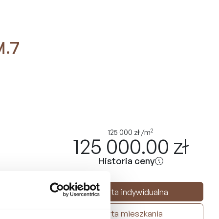
M.7
2
125 000
zł
/m
125 000.00
zł
Historia ceny
Oferta indywidualna
Karta mieszkania