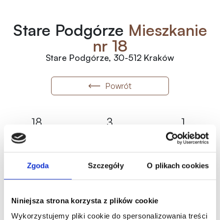
Stare Podgórze
Mieszkanie
nr 18
Stare Podgórze, 30-512 Kraków
Powrót
18
3
1
Numer
Piętro
Pokoje
2
67.37
m
Rezerwacja
Metraż
Status
Zgoda
Szczegóły
O plikach cookies
2
36 000
zł
/m
2 425 320.00
zł
Historia ceny
Niniejsza strona korzysta z plików cookie
Wykorzystujemy pliki cookie do spersonalizowania treści