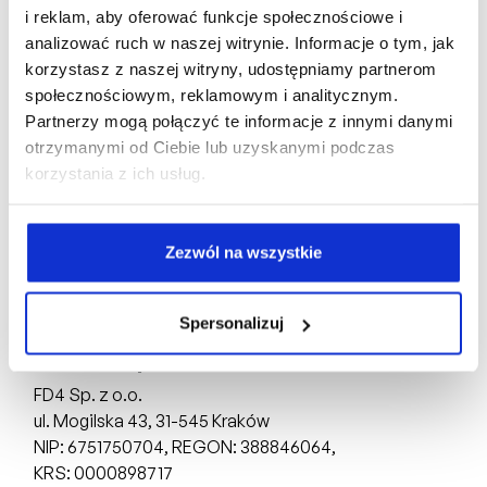
Oferta indywidualna
i reklam, aby oferować funkcje społecznościowe i
analizować ruch w naszej witrynie. Informacje o tym, jak
Karta mieszkania
korzystasz z naszej witryny, udostępniamy partnerom
społecznościowym, reklamowym i analitycznym.
Partnerzy mogą połączyć te informacje z innymi danymi
otrzymanymi od Ciebie lub uzyskanymi podczas
korzystania z ich usług.
Biuro Sprzedaży:
Zezwól na wszystkie
ul. Mogilska 43,
31-545 Kraków
tel: +48 510 160 003
Spersonalizuj
Deweloper:
FD4 Sp. z o.o.
ul. Mogilska 43,
31-545 Kraków
NIP: 6751750704, REGON: 388846064,
KRS: 0000898717