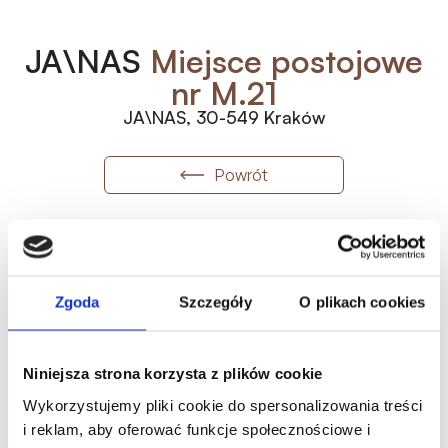
JA\NAS
Miejsce postojowe
nr M.21
JA\NAS, 30-549 Kraków
Powrót
M.21
Numer
2
80 000
zł
/m
Zgoda
Szczegóły
O plikach cookies
2
1.00
m
Wolne
80 000.00
zł
Metraż
Status
Historia ceny
Niniejsza strona korzysta z plików cookie
Oferta indywidualna
Wykorzystujemy pliki cookie do spersonalizowania treści
i reklam, aby oferować funkcje społecznościowe i
Karta mieszkania