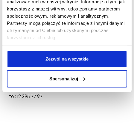
analizować ruch w naszej witrynie. Informacje o tym, jak
korzystasz z naszej witryny, udostępniamy partnerom
społecznościowym, reklamowym i analitycznym.
Biuro Sprzedaży:
Partnerzy mogą połączyć te informacje z innymi danymi
otrzymanymi od Ciebie lub uzyskanymi podczas
ul. Mogilska 43,
31-545 Kraków
korzystania z ich usług.
tel: +48 510 160 003
Deweloper:
Zezwól na wszystkie
FRACTHON KĄCIK Sp. z o.o.
ul. Mogilska 43,
31-545 Kraków
Spersonalizuj
NIP: 6751750696, REGON: 388844651,
KRS: 0000898691
tel: 12 395 77 97