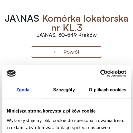
JA\NAS
Komórka lokatorska
nr KL.3
JA\NAS, 30-549 Kraków
Powrót
KL.3
Numer
2
15 000
zł
/m
Zgoda
Szczegóły
O plikach cookies
2
9.03
m
Wolne
135 450.00
zł
Metraż
Status
Historia ceny
Niniejsza strona korzysta z plików cookie
Oferta indywidualna
Wykorzystujemy pliki cookie do spersonalizowania treści
i reklam, aby oferować funkcje społecznościowe i
Karta mieszkania