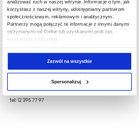
analizować ruch w naszej witrynie. Informacje o tym, jak
korzystasz z naszej witryny, udostępniamy partnerom
społecznościowym, reklamowym i analitycznym.
Biuro Sprzedaży:
Partnerzy mogą połączyć te informacje z innymi danymi
otrzymanymi od Ciebie lub uzyskanymi podczas
ul. Mogilska 43,
31-545 Kraków
korzystania z ich usług.
tel: +48 510 160 003
Deweloper:
Zezwól na wszystkie
FRACTHON KĄCIK Sp. z o.o.
ul. Mogilska 43,
31-545 Kraków
Spersonalizuj
NIP: 6751750696, REGON: 388844651,
KRS: 0000898691
tel: 12 395 77 97