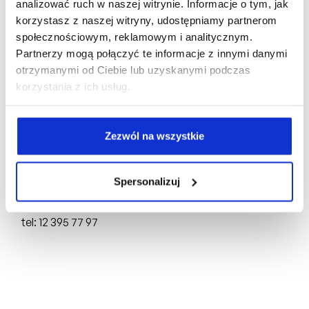
analizować ruch w naszej witrynie. Informacje o tym, jak
korzystasz z naszej witryny, udostępniamy partnerom
społecznościowym, reklamowym i analitycznym.
Biuro Sprzedaży:
Partnerzy mogą połączyć te informacje z innymi danymi
otrzymanymi od Ciebie lub uzyskanymi podczas
ul. Mogilska 43,
31-545 Kraków
korzystania z ich usług.
tel: +48 510 160 003
Deweloper:
Zezwól na wszystkie
FRACTHON KĄCIK Sp. z o.o.
ul. Mogilska 43,
31-545 Kraków
Spersonalizuj
NIP: 6751750696, REGON: 388844651,
KRS: 0000898691
tel: 12 395 77 97