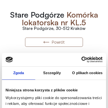
Stare Podgórze
Komórka
lokatorska nr KL.5
Stare Podgórze, 30-512 Kraków
Powrót
KL.5
Numer
2
12 000
zł
/m
Zgoda
Szczegóły
O plikach cookies
2
4.24
m
Wolne
50 880.00
zł
Metraż
Status
Historia ceny
Niniejsza strona korzysta z plików cookie
Oferta indywidualna
Wykorzystujemy pliki cookie do spersonalizowania treści
i reklam, aby oferować funkcje społecznościowe i
Karta mieszkania