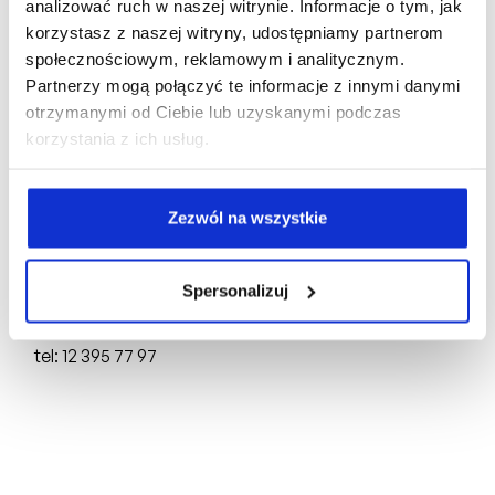
analizować ruch w naszej witrynie. Informacje o tym, jak
korzystasz z naszej witryny, udostępniamy partnerom
społecznościowym, reklamowym i analitycznym.
Biuro Sprzedaży:
Partnerzy mogą połączyć te informacje z innymi danymi
otrzymanymi od Ciebie lub uzyskanymi podczas
ul. Mogilska 43,
31-545 Kraków
korzystania z ich usług.
tel: +48 510 160 003
Deweloper:
Zezwól na wszystkie
FD4 Sp. z o.o.
ul. Mogilska 43,
31-545 Kraków
Spersonalizuj
NIP: 6751750704, REGON: 388846064,
KRS: 0000898717
tel: 12 395 77 97