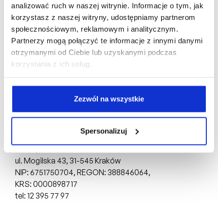
analizować ruch w naszej witrynie. Informacje o tym, jak
korzystasz z naszej witryny, udostępniamy partnerom
społecznościowym, reklamowym i analitycznym.
Partnerzy mogą połączyć te informacje z innymi danymi
otrzymanymi od Ciebie lub uzyskanymi podczas
korzystania z ich usług.
Biuro Sprzedaży:
ul. Mogilska 43,
31-545 Kraków
Zezwól na wszystkie
tel: +48 510 160 003
Deweloper:
Spersonalizuj
FD4 Sp. z o.o.
ul. Mogilska 43,
31-545 Kraków
NIP: 6751750704, REGON: 388846064,
KRS: 0000898717
tel: 12 395 77 97