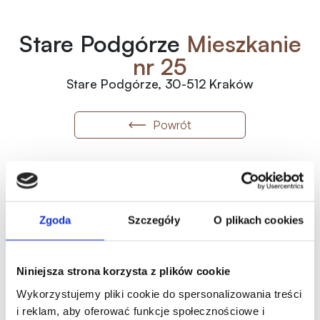
Stare Podgórze
Mieszkanie
nr 25
Stare Podgórze, 30-512 Kraków
Powrót
25
1
1
Numer
Piętro
Pokoje
2
30 200
zł
/m
2
41.24
m
Wolne
Zgoda
Szczegóły
O plikach cookies
1 245 448.00
zł
Metraż
Status
Historia ceny
Niniejsza strona korzysta z plików cookie
Oferta indywidualna
Wykorzystujemy pliki cookie do spersonalizowania treści
i reklam, aby oferować funkcje społecznościowe i
Karta mieszkania