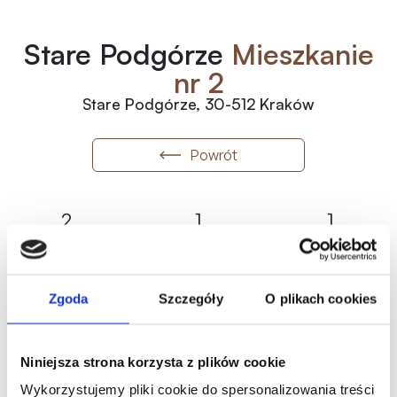
Stare Podgórze
Mieszkanie
nr 2
Stare Podgórze, 30-512 Kraków
Powrót
2
1
1
Numer
Piętro
Pokoje
2
36.13
m
Proces sprzedaży
Metraż
Status
Zgoda
Szczegóły
O plikach cookies
2
30 800
zł
/m
1 112 804.00
zł
Historia ceny
Niniejsza strona korzysta z plików cookie
Wykorzystujemy pliki cookie do spersonalizowania treści