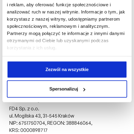
Oferta indywidualna
i reklam, aby oferować funkcje społecznościowe i
analizować ruch w naszej witrynie. Informacje o tym, jak
Karta mieszkania
korzystasz z naszej witryny, udostępniamy partnerom
społecznościowym, reklamowym i analitycznym.
Partnerzy mogą połączyć te informacje z innymi danymi
otrzymanymi od Ciebie lub uzyskanymi podczas
korzystania z ich usług.
Biuro Sprzedaży:
Zezwól na wszystkie
ul. Mogilska 43,
31-545 Kraków
tel: +48 510 160 003
Spersonalizuj
Deweloper:
FD4 Sp. z o.o.
ul. Mogilska 43,
31-545 Kraków
NIP: 6751750704, REGON: 388846064,
KRS: 0000898717