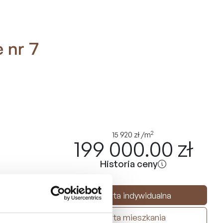
 nr 7
2
15 920
zł
/m
199 000.00
zł
Historia ceny
Oferta indywidualna
Karta mieszkania