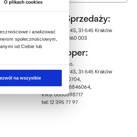
O plikach cookies
Biuro Sprzedaży:
ul. Mogilska 43,
31-545 Kraków
ołecznościowe i analizować
tel: +48 510 160 003
artnerom społecznościowym,
anymi od Ciebie lub
Deweloper:
FD4 Sp. z o.o.
ul. Mogilska 43,
31-545 Kraków
ezwól na wszystkie
NIP: 6751750704,
REGON: 388846064,
KRS: 0000898717
tel: 12 395 77 97