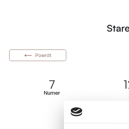
Star
Powrót
7
Numer