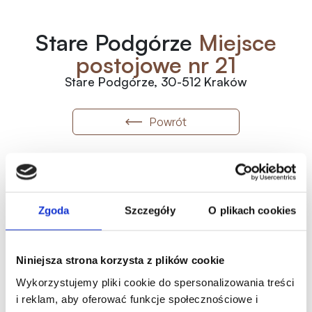
Stare Podgórze
Miejsce
postojowe nr 21
Stare Podgórze, 30-512 Kraków
Powrót
21
Numer
2
7 920
zł
/m
Zgoda
Szczegóły
O plikach cookies
2
12.50
m
Wolne
99 000.00
zł
Metraż
Status
Historia ceny
Niniejsza strona korzysta z plików cookie
Oferta indywidualna
Wykorzystujemy pliki cookie do spersonalizowania treści
i reklam, aby oferować funkcje społecznościowe i
Karta mieszkania