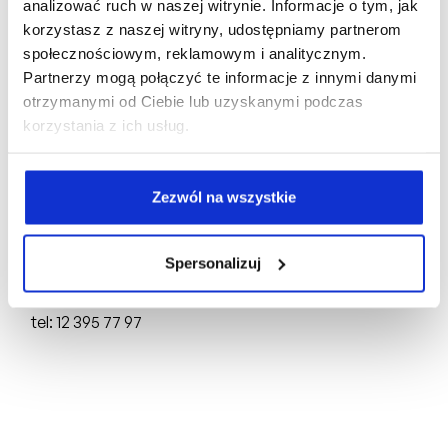
analizować ruch w naszej witrynie. Informacje o tym, jak
korzystasz z naszej witryny, udostępniamy partnerom
społecznościowym, reklamowym i analitycznym.
Biuro Sprzedaży:
Partnerzy mogą połączyć te informacje z innymi danymi
otrzymanymi od Ciebie lub uzyskanymi podczas
ul. Mogilska 43,
31-545 Kraków
korzystania z ich usług.
tel: +48 510 160 003
Deweloper:
Zezwól na wszystkie
FD4 Sp. z o.o.
ul. Mogilska 43,
31-545 Kraków
Spersonalizuj
NIP: 6751750704, REGON: 388846064,
KRS: 0000898717
tel: 12 395 77 97